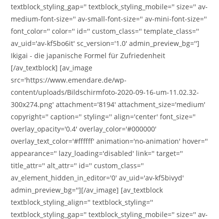
textblock_styling_gap='' textblock_styling_mobile='' size='' av-
medium-font-size='' av-small-font-size='' av-mini-font-size=''
font_color='' color='' id='' custom_class='' template_class=''
av_uid='av-kf5bo6it' sc_version='1.0' admin_preview_bg='']
Ikigai - die japanische Formel für Zufriedenheit
[/av_textblock] [av_image
src='https://www.emendare.de/wp-
content/uploads/Bildschirmfoto-2020-09-16-um-11.02.32-
300x274.png' attachment='8194' attachment_size='medium'
copyright='' caption='' styling='' align='center' font_size=''
overlay_opacity='0.4' overlay_color='#000000'
overlay_text_color='#ffffff' animation='no-animation' hover=''
appearance='' lazy_loading='disabled' link='' target=''
title_attr='' alt_attr='' id='' custom_class=''
av_element_hidden_in_editor='0' av_uid='av-kf5bivyd'
admin_preview_bg=''][/av_image] [av_textblock
textblock_styling_align='' textblock_styling=''
textblock_styling_gap='' textblock_styling_mobile='' size='' av-