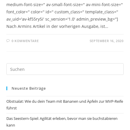
medium-font-size='' av-small-font-size='' av-mini-font-size=''
font_color='' color='' id='' custom_class='' template_class=''
av_uid='av-kf55ry5i' sc_version='1.0' admin_preview_bg='']
Nach Armins Artikel in der vorherigen Ausgabe, ist…
0 KOMMENTARE
SEPTEMBER 16, 2020
Pre
Es
to
Neueste Beiträge
clo
the
Obstsalat: Wie du dein Team mit Bananen und Äpfeln zur MVP-Reife
sea
führst
pan
Das Seestern-Spiel: Agilität erleben, bevor man sie buchstabieren
kann