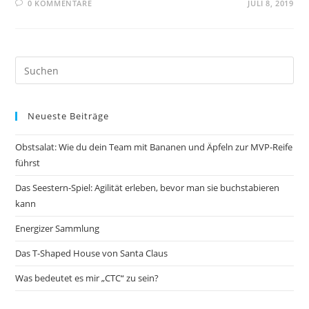
0 KOMMENTARE
JULI 8, 2019
Pre
Es
to
Neueste Beiträge
clo
the
Obstsalat: Wie du dein Team mit Bananen und Äpfeln zur MVP-Reife
sea
führst
pan
Das Seestern-Spiel: Agilität erleben, bevor man sie buchstabieren
kann
Energizer Sammlung
Das T-Shaped House von Santa Claus
Was bedeutet es mir „CTC“ zu sein?