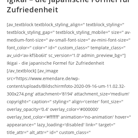
Zufriedenheit
[av_textblock textblock_styling_align='' textblock_styling=''
textblock_styling_gap='' textblock_styling_mobile='' size='' av-
medium-font-size='' av-small-font-size='' av-mini-font-size=''
font_color='' color='' id='' custom_class='' template_class=''
av_uid='av-kf5bo6it' sc_version='1.0' admin_preview_bg='']
Ikigai - die japanische Formel für Zufriedenheit
[/av_textblock] [av_image
src='https://www.emendare.de/wp-
content/uploads/Bildschirmfoto-2020-09-16-um-11.02.32-
300x274.png' attachment='8194' attachment_size='medium'
copyright='' caption='' styling='' align='center' font_size=''
overlay_opacity='0.4' overlay_color='#000000'
overlay_text_color='#ffffff' animation='no-animation' hover=''
appearance='' lazy_loading='disabled' link='' target=''
title_attr='' alt_attr='' id='' custom_class=''