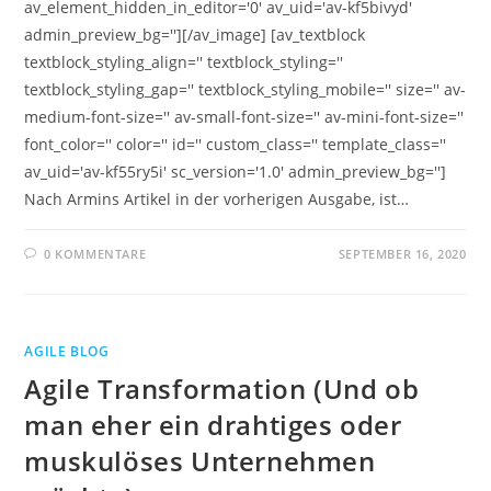
av_element_hidden_in_editor='0' av_uid='av-kf5bivyd'
admin_preview_bg=''][/av_image] [av_textblock
textblock_styling_align='' textblock_styling=''
textblock_styling_gap='' textblock_styling_mobile='' size='' av-
medium-font-size='' av-small-font-size='' av-mini-font-size=''
font_color='' color='' id='' custom_class='' template_class=''
av_uid='av-kf55ry5i' sc_version='1.0' admin_preview_bg='']
Nach Armins Artikel in der vorherigen Ausgabe, ist…
0 KOMMENTARE
SEPTEMBER 16, 2020
AGILE BLOG
Agile Transformation (Und ob
man eher ein drahtiges oder
muskulöses Unternehmen