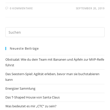
0 KOMMENTARE
SEPTEMBER 20, 2019
Pre
Es
to
Neueste Beiträge
clo
the
Obstsalat: Wie du dein Team mit Bananen und Äpfeln zur MVP-Reife
sea
führst
pan
Das Seestern-Spiel: Agilität erleben, bevor man sie buchstabieren
kann
Energizer Sammlung
Das T-Shaped House von Santa Claus
Was bedeutet es mir „CTC“ zu sein?