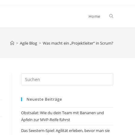
Website-
Home
Suche
>
Agile Blog
>
Was macht ein „Projektleiter“ in Scrum?
umschalten
Press
Escape
to
Neueste Beiträge
close
the
Obstsalat: Wie du dein Team mit Bananen und
search
Äpfeln zur MVP-Reife führst
panel.
Das Seestern-Spiel: Agilität erleben, bevor man sie