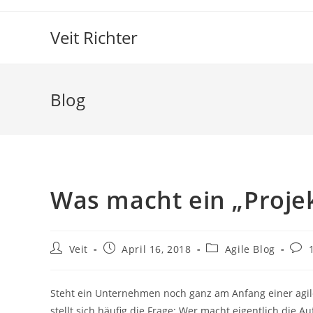
Zum
Inhalt
Veit Richter
springen
Blog
Was macht ein „Projek
Beitrags-
Beitrag
Beitrags-
Beit
Veit
April 16, 2018
Agile Blog
Autor:
veröffentlicht:
Kategorie:
Kom
Steht ein Unternehmen noch ganz am Anfang einer agile
stellt sich häufig die Frage: Wer macht eigentlich die 