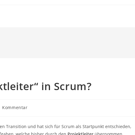
tleiter“ in Scrum?
rags-
1 Kommentar
mentare:
n Transition und hat sich für Scrum als Startpunkt entschieden,
Aufgaben, welche bisher durch den
Projektleiter
übernommen